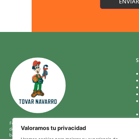
S
Fontanería Tovar Navarro esta muy ligada al mundo del
Valoramos tu privacidad
deporte. He dedicado gran parte de mi vida al
baloncesto, mi experiencia como jugador federado en