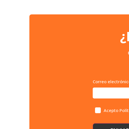
¿
Correo electróni
Acepto Polí